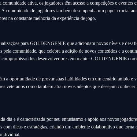
munidade ativa, os jogadores têm acesso a competições e eventos es
do. A comunidade de jogadores também desempenha um papel crucial ao 
res na constante melhoria da experiência de jogo.
 atualizações para GOLDENGENIE que adicionam novos níveis e desafi
s pela comunidade, que celebra a adição de novos conteúdos e a conti
rçam o compromisso dos desenvolvedores em manter GOLDENGENIE com
êm a oportunidade de provar suas habilidades em um cenário amplo e v
dores veteranos como também atrai novos adeptos que desejam conhecer
ia e é caracterizada por seu entusiasmo e apoio aos novos jogadore
s com dicas e estratégias, criando um ambiente colaborativo que torna 
individual.