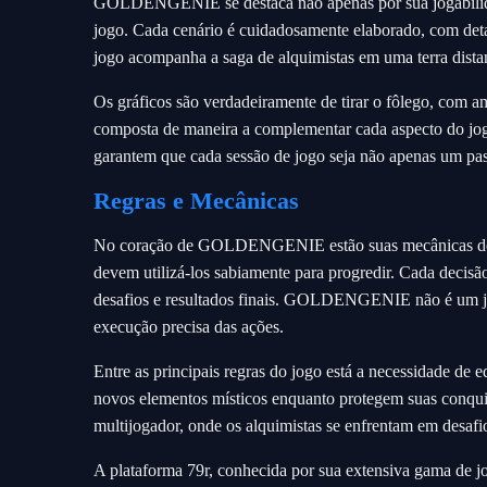
GOLDENGENIE se destaca não apenas por sua jogabilidade
jogo. Cada cenário é cuidadosamente elaborado, com deta
jogo acompanha a saga de alquimistas em uma terra distan
Os gráficos são verdadeiramente de tirar o fôlego, com a
composta de maneira a complementar cada aspecto do jogo
garantem que cada sessão de jogo seja não apenas um pa
Regras e Mecânicas
No coração de GOLDENGENIE estão suas mecânicas de jo
devem utilizá-los sabiamente para progredir. Cada decisão
desafios e resultados finais. GOLDENGENIE não é um jog
execução precisa das ações.
Entre as principais regras do jogo está a necessidade de 
novos elementos místicos enquanto protegem suas conq
multijogador, onde os alquimistas se enfrentam em desafio
A plataforma 79r, conhecida por sua extensiva gama de j