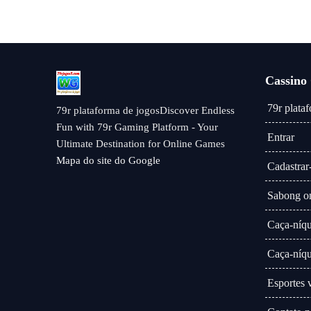
Cassino
79r plata
79r plataforma de jogosDiscover Endless
Fun with 79r Gaming Platform - Your
Entrar
Ultimate Destination for Online Games
Mapa do site do Google
Cadastrar
Sabong on
Caça-níqu
Caça-níqu
Esportes v