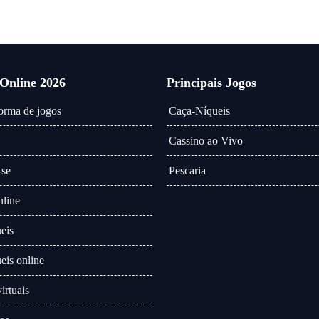
 Online 2026
Principais Jogos
forma de jogos
Caça-Níqueis
Cassino ao Vivo
-se
Pescaria
line
eis
eis online
irtuais