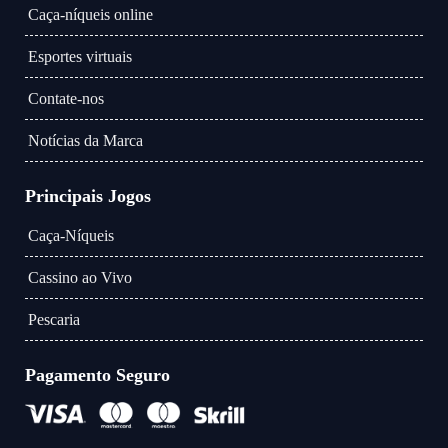
Caça-níqueis online
Esportes virtuais
Contate-nos
Notícias da Marca
Principais Jogos
Caça-Níqueis
Cassino ao Vivo
Pescaria
Pagamento Seguro