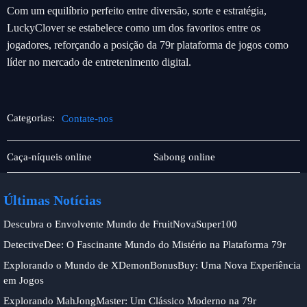
Com um equilíbrio perfeito entre diversão, sorte e estratégia,
LuckyClover se estabelece como um dos favoritos entre os
jogadores, reforçando a posição da 79r plataforma de jogos como
líder no mercado de entretenimento digital.
Categorias:
Contate-nos
Caça-
Contate-
Caça-níqueis online
Sabong online
níqueis
nos
Últimas Notícias
Descubra o Envolvente Mundo de FruitNovaSuper100
DetectiveDee: O Fascinante Mundo do Mistério na Plataforma 79r
Explorando o Mundo de XDemonBonusBuy: Uma Nova Experiência
em Jogos
Explorando MahJongMaster: Um Clássico Moderno na 79r