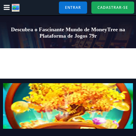
Pular
ENTRAR
CADASTRAR-SE
para
o
conteúdo
Descubra o Fascinante Mundo de MoneyTree na
Plataforma de Jogos 79r