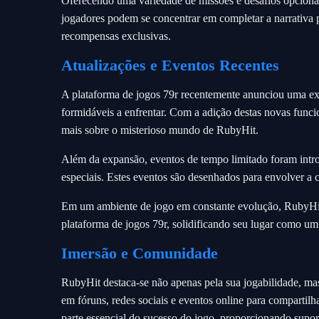
Oferecendo uma variedade de missões e desafios opciona
jogadores podem se concentrar em completar a narrativa p
recompensas exclusivas.
Atualizações e Eventos Recentes
A plataforma de jogos 79r recentemente anunciou uma ex
formidáveis a enfrentar. Com a adição destas novas funci
mais sobre o misterioso mundo de RubyHit.
Além da expansão, eventos de tempo limitado foram intro
especiais. Estes eventos são desenhados para envolver a
Em um ambiente de jogo em constante evolução, RubyHit c
plataforma de jogos 79r, solidificando seu lugar como um
Imersão e Comunidade
RubyHit destaca-se não apenas pela sua jogabilidade, m
em fóruns, redes sociais e eventos online para compartilha
parte essencial do sucesso do jogo, proporcionando supor