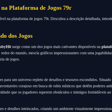
 na Plataforma de Jogos 79r
el na plataforma de jogos 79r. Descubra a descrição detalhada, introd
do dos Jogos
ubyHit
surge como um dos jogos mais cativantes disponíveis na
plata
o redor do mundo, mescla gráficos impressionantes com uma jogabilida
ria de jogos.
es para um universo repleto de desafios e tesouros escondidos. Situad
ventureiro corajoso em busca de rubis místicos que detêm poderes anti
mitindo que os jogadores superem obstáculos e inimigos formidáveis ao
es e detalhes intrincados, criando um ambiente visualmente impression