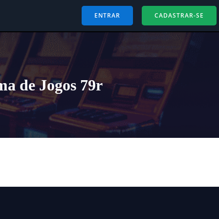
ENTRAR
CADASTRAR-SE
ma de Jogos 79r