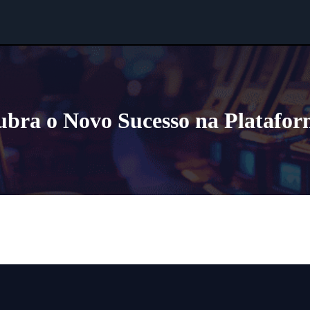
bra o Novo Sucesso na Platafor