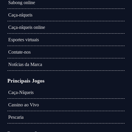
Sabong online
Caça-níqueis
Caça-níqueis online
Esportes virtuais
Contate-nos
Notícias da Marca
Principais Jogos
Caça-Níqueis
Cassino ao Vivo
Pescaria