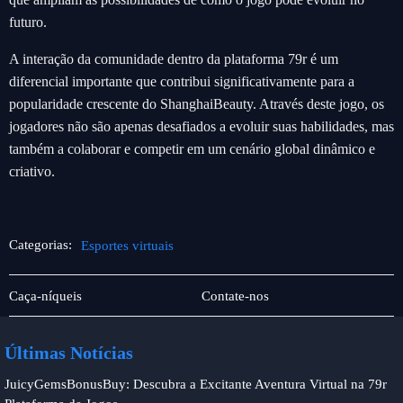
futuro.
A interação da comunidade dentro da plataforma 79r é um
diferencial importante que contribui significativamente para a
popularidade crescente do ShanghaiBeauty. Através deste jogo, os
jogadores não são apenas desafiados a evoluir suas habilidades, mas
também a colaborar e competir em um cenário global dinâmico e
criativo.
Categorias:
Esportes virtuais
Sabong
Esportes
Caça-níqueis
Contate-nos
online
virtuais
Últimas Notícias
JuicyGemsBonusBuy: Descubra a Excitante Aventura Virtual na 79r