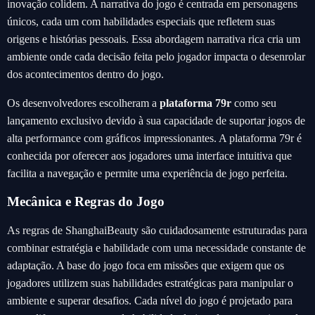
inovação colidem. A narrativa do jogo é centrada em personagens
únicos, cada um com habilidades especiais que refletem suas
origens e histórias pessoais. Essa abordagem narrativa rica cria um
ambiente onde cada decisão feita pelo jogador impacta o desenrolar
dos acontecimentos dentro do jogo.
Os desenvolvedores escolheram a
plataforma 79r
como seu
lançamento exclusivo devido à sua capacidade de suportar jogos de
alta performance com gráficos impressionantes. A plataforma 79r é
conhecida por oferecer aos jogadores uma interface intuitiva que
facilita a navegação e permite uma experiência de jogo perfeita.
Mecânica e Regras do Jogo
As regras de ShanghaiBeauty são cuidadosamente estruturadas para
combinar estratégia e habilidade com uma necessidade constante de
adaptação. A base do jogo foca em missões que exigem que os
jogadores utilizem suas habilidades estratégicas para manipular o
ambiente e superar desafios. Cada nível do jogo é projetado para