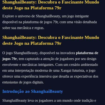
ShanghaiBeauty: Descubra o Fascinante Mundo
deste Jogo na Plataforma 79r
Explore o universo de ShanghaiBeauty, um jogo intrigante
disponível na plataforma de jogos 79r, com uma visão detalhada
sobre sua mecânica e regras.
ShanghaiBeauty: Descubra o Fascinante Mundo
deste Jogo na Plataforma 79r
O jogo ShanghaiBeauty, disponível na inovadora
plataforma de
jogos 79r
, tem capturado a atenção de jogadores por seu design
envolvente e mecânicas intrigantes. Com um cenário ambientado
em uma interpretação moderna de uma Xangai futurista, o jogo
oferece uma experiência imersiva que desafia as expectativas dos
entusiastas de jogos digitais.
Introdução ao ShanghaiBeauty
ShanghaiBeauty leva os jogadores a um mundo onde tradição e