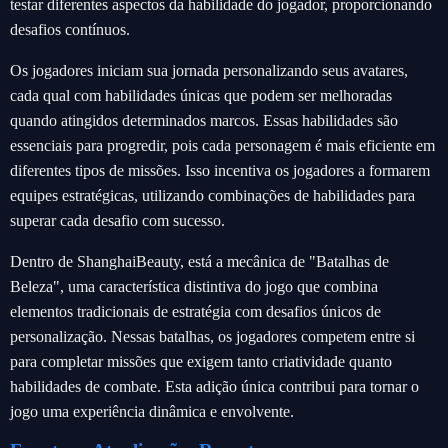
testar diferentes aspectos da habilidade do jogador, proporcionando
desafios contínuos.
Os jogadores iniciam sua jornada personalizando seus avatares,
cada qual com habilidades únicas que podem ser melhoradas
quando atingidos determinados marcos. Essas habilidades são
essenciais para progredir, pois cada personagem é mais eficiente em
diferentes tipos de missões. Isso incentiva os jogadores a formarem
equipes estratégicas, utilizando combinações de habilidades para
superar cada desafio com sucesso.
Dentro de ShanghaiBeauty, está a mecânica de "Batalhas de
Beleza", uma característica distintiva do jogo que combina
elementos tradicionais de estratégia com desafios únicos de
personalização. Nessas batalhas, os jogadores competem entre si
para completar missões que exigem tanto criatividade quanto
habilidades de combate. Esta adição única contribui para tornar o
jogo uma experiência dinâmica e envolvente.