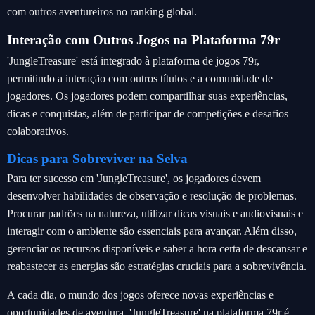
com outros aventureiros no ranking global.
Interação com Outros Jogos na Plataforma 79r
'JungleTreasure' está integrado à plataforma de jogos 79r,
permitindo a interação com outros títulos e a comunidade de
jogadores. Os jogadores podem compartilhar suas experiências,
dicas e conquistas, além de participar de competições e desafios
colaborativos.
Dicas para Sobreviver na Selva
Para ter sucesso em 'JungleTreasure', os jogadores devem
desenvolver habilidades de observação e resolução de problemas.
Procurar padrões na natureza, utilizar dicas visuais e audiovisuais e
interagir com o ambiente são essenciais para avançar. Além disso,
gerenciar os recursos disponíveis e saber a hora certa de descansar e
reabastecer as energias são estratégias cruciais para a sobrevivência.
A cada dia, o mundo dos jogos oferece novas experiências e
oportunidades de aventura. 'JungleTreasure' na plataforma 79r é