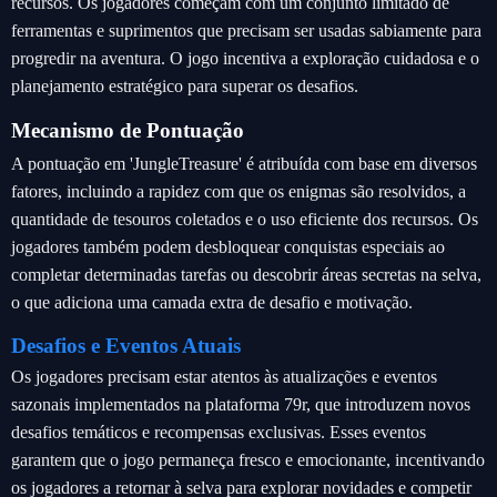
recursos. Os jogadores começam com um conjunto limitado de
ferramentas e suprimentos que precisam ser usadas sabiamente para
progredir na aventura. O jogo incentiva a exploração cuidadosa e o
planejamento estratégico para superar os desafios.
Mecanismo de Pontuação
A pontuação em 'JungleTreasure' é atribuída com base em diversos
fatores, incluindo a rapidez com que os enigmas são resolvidos, a
quantidade de tesouros coletados e o uso eficiente dos recursos. Os
jogadores também podem desbloquear conquistas especiais ao
completar determinadas tarefas ou descobrir áreas secretas na selva,
o que adiciona uma camada extra de desafio e motivação.
Desafios e Eventos Atuais
Os jogadores precisam estar atentos às atualizações e eventos
sazonais implementados na plataforma 79r, que introduzem novos
desafios temáticos e recompensas exclusivas. Esses eventos
garantem que o jogo permaneça fresco e emocionante, incentivando
os jogadores a retornar à selva para explorar novidades e competir