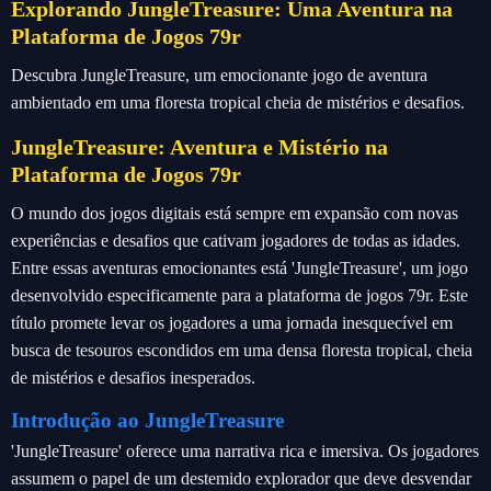
Explorando JungleTreasure: Uma Aventura na
Plataforma de Jogos 79r
Descubra JungleTreasure, um emocionante jogo de aventura
ambientado em uma floresta tropical cheia de mistérios e desafios.
JungleTreasure: Aventura e Mistério na
Plataforma de Jogos 79r
O mundo dos jogos digitais está sempre em expansão com novas
experiências e desafios que cativam jogadores de todas as idades.
Entre essas aventuras emocionantes está 'JungleTreasure', um jogo
desenvolvido especificamente para a plataforma de jogos 79r. Este
título promete levar os jogadores a uma jornada inesquecível em
busca de tesouros escondidos em uma densa floresta tropical, cheia
de mistérios e desafios inesperados.
Introdução ao JungleTreasure
'JungleTreasure' oferece uma narrativa rica e imersiva. Os jogadores
assumem o papel de um destemido explorador que deve desvendar