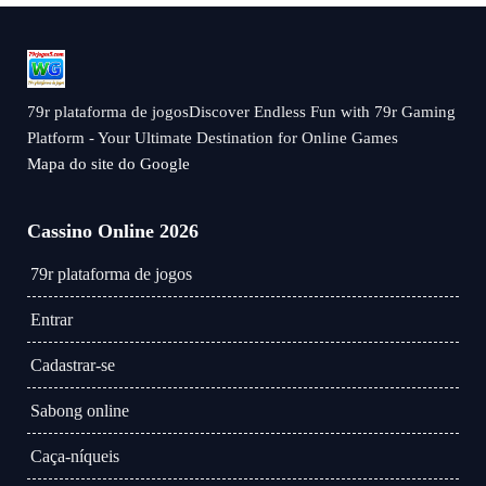
79r plataforma de jogosDiscover Endless Fun with 79r Gaming
Platform - Your Ultimate Destination for Online Games
Mapa do site do Google
Cassino Online 2026
79r plataforma de jogos
Entrar
Cadastrar-se
Sabong online
Caça-níqueis