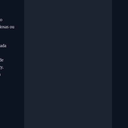
to
iosas ou
Cada
de
ty.
a