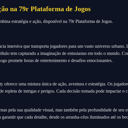
ão na 79r Plataforma de Jogos
ina estratégia e ação, disponível na 79r Plataforma de Jogos.
cia imersiva que transporta jogadores para um vasto universo urbano.
 título tem capturado a imaginação de entusiastas em todo o mundo. C
 jogo promete horas de entretenimento e desafios emocionantes.
y oferece uma mistura única de ação, aventura e estratégia. Os jogador
 repleta de intrigas e perigos. Cada decisão tomada pode impactar o c
enas pela sua qualidade visual, mas também pela profundidade de seu e
garantir que cada detalhe, desde os arranha-céus iluminados até os be