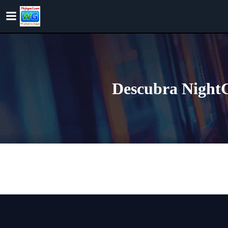
Pular
para
o
conteúdo
Descubra NightC