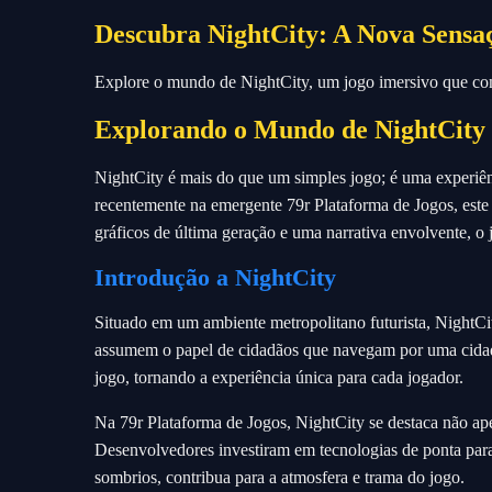
Descubra NightCity: A Nova Sensaç
Explore o mundo de NightCity, um jogo imersivo que comb
Explorando o Mundo de NightCity
NightCity é mais do que um simples jogo; é uma experiên
recentemente na emergente 79r Plataforma de Jogos, este
gráficos de última geração e uma narrativa envolvente, o
Introdução a NightCity
Situado em um ambiente metropolitano futurista, NightCit
assumem o papel de cidadãos que navegam por uma cidade
jogo, tornando a experiência única para cada jogador.
Na 79r Plataforma de Jogos, NightCity se destaca não ap
Desenvolvedores investiram em tecnologias de ponta para 
sombrios, contribua para a atmosfera e trama do jogo.