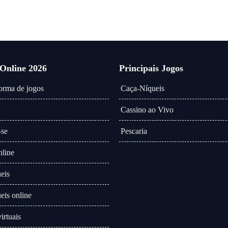
 Online 2026
Principais Jogos
forma de jogos
Caça-Níqueis
Cassino ao Vivo
-se
Pescaria
line
eis
eis online
irtuais