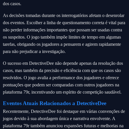
dos casos.
As decisões tomadas durante os interrogatórios afetam o desenrolar
dos eventos. Escolher a linha de questionamento correta é vital para
não perder informações importantes que possam ser usadas contra
os suspeitos. O jogo também impõe limites de tempo em algumas
tarefas, obrigando os jogadores a pensarem e agirem rapidamente
para não prejudicar a investigação.
O sucesso em DetectiveDee não depende apenas da resolução dos
casos, mas também da precisão e eficiência com que os casos são
resolvidos. O jogo avalia a performance dos jogadores e oferece
pontuações que podem ser comparadas com outros jogadores na
plataforma 79r, incentivando um espírito de competição saudável.
Eventos Atuais Relacionados a DetectiveDee
Recentemente, DetectiveDee foi destaque em várias convenções de
jogos devido à sua abordagem única e narrativa envolvente. A
plataforma 79r também anunciou expansões futuras e melhorias na