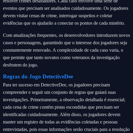
resolver crimes desafiadores. Cada caso envolve uma série de
eventos que precisam ser analisados cuidadosamente. Os jogadores
devem visitar cenas de crime, interrogar suspeitos e coletar
evidências que os ajudarão a conectar os pontos de cada mistério.
Com atualizações frequentes, os desenvolvedores introduzem novos
casos e personagens, garantindo que o interesse dos jogadores seja
constantemente renovado. A complexidade de cada caso varia, o
que permite que tanto novatos como veteranos da investigação
desfrutem do jogo.
Regras do Jogo DetectiveDee
Para ter sucesso em DetectiveDee, os jogadores precisam
compreender e seguir um conjunto de regras que guiará suas
investigações. Primeiramente, a observação detalhada é essencial;
cada cena de crime contém pistas escondidas que precisam ser
identificadas cuidadosamente. Além disso, os jogadores devem
manter um registro de todas as evidências coletadas e pessoas
entrevistadas, pois essas informações serão cruciais para a resolução