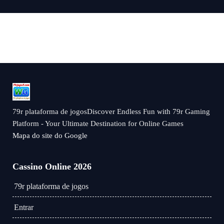
79r plataforma de jogosDiscover Endless Fun with 79r Gaming
Platform - Your Ultimate Destination for Online Games
Mapa do site do Google
Cassino Online 2026
79r plataforma de jogos
Entrar