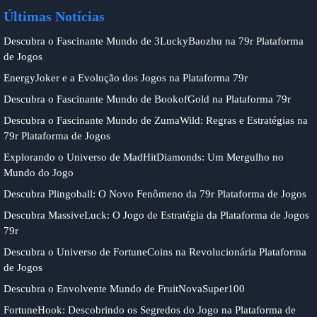
Últimas Notícias
Descubra o Fascinante Mundo de 3LuckyBaozhu na 79r Plataforma
de Jogos
EnergyJoker e a Evolução dos Jogos na Plataforma 79r
Descubra o Fascinante Mundo de BookofGold na Plataforma 79r
Descubra o Fascinante Mundo de ZumaWild: Regras e Estratégias na
79r Plataforma de Jogos
Explorando o Universo de MadHitDiamonds: Um Mergulho no
Mundo do Jogo
Descubra Plingoball: O Novo Fenômeno da 79r Plataforma de Jogos
Descubra MassiveLuck: O Jogo de Estratégia da Plataforma de Jogos
79r
Descubra o Universo de FortuneCoins na Revolucionária Plataforma
de Jogos
Descubra o Envolvente Mundo de FruitNovaSuper100
FortuneHook: Descobrindo os Segredos do Jogo na Plataforma de