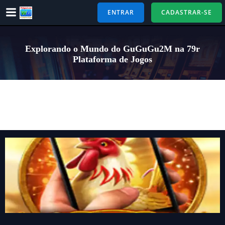
Pular
ENTRAR
CADASTRAR-SE
para
o
conteúdo
Explorando o Mundo do GuGuGu2M na 79r
Plataforma de Jogos