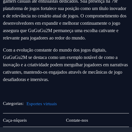
gamers casuais até entusiastas dedicados. Sua presença na 79r
plataforma de jogos fortalece sua posição como um título inovador
e de relevância no cenário atual de jogos. O comprometimento dos
desenvolvedores em expandir e melhorar continuamente o jogo
assegura que GuGuGu2M permaneça uma escolha cativante e
relevante para jogadores ao redor do mundo.
Com a evolução constante do mundo dos jogos digitais,
GuGuGu2M se destaca como um exemplo notável de como a
inovação e a criatividade podem mergulhar jogadores em narrativas
cativantes, mantendo-os engajados através de mecânicas de jogo
desafiadoras e imersivas.
Categorias:
Esportes virtuais
Sabong
Esportes
Caça-níqueis
Contate-nos
online
virtuais