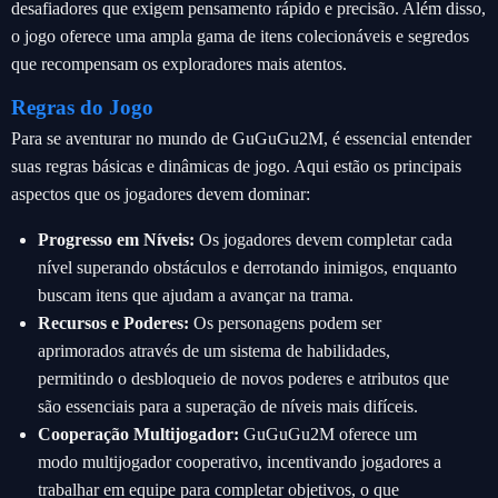
desafiadores que exigem pensamento rápido e precisão. Além disso,
o jogo oferece uma ampla gama de itens colecionáveis e segredos
que recompensam os exploradores mais atentos.
Regras do Jogo
Para se aventurar no mundo de GuGuGu2M, é essencial entender
suas regras básicas e dinâmicas de jogo. Aqui estão os principais
aspectos que os jogadores devem dominar:
Progresso em Níveis:
Os jogadores devem completar cada
nível superando obstáculos e derrotando inimigos, enquanto
buscam itens que ajudam a avançar na trama.
Recursos e Poderes:
Os personagens podem ser
aprimorados através de um sistema de habilidades,
permitindo o desbloqueio de novos poderes e atributos que
são essenciais para a superação de níveis mais difíceis.
Cooperação Multijogador:
GuGuGu2M oferece um
modo multijogador cooperativo, incentivando jogadores a
trabalhar em equipe para completar objetivos, o que